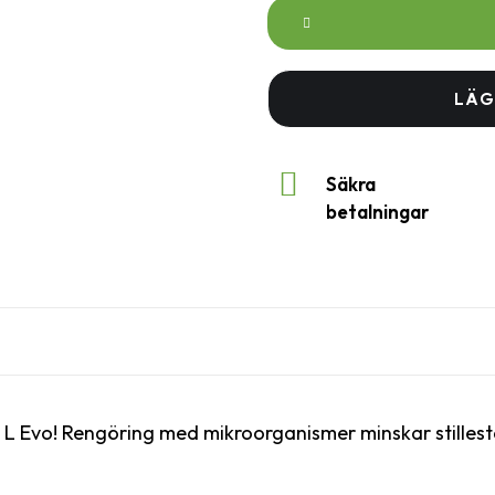
L-
Evo
mängd
LÄG
Säkra
betalningar
 Evo! Rengöring med mikroorganismer minskar stillestån