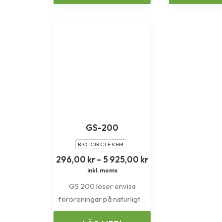
GS-200
BIO-CIRCLE KEM
Prisintervall:
296,00
kr
–
5 925,00
kr
296,00 kr
inkl. moms
till
GS 200 löser envisa
5
925,00 kr
föroreningar på naturligt…