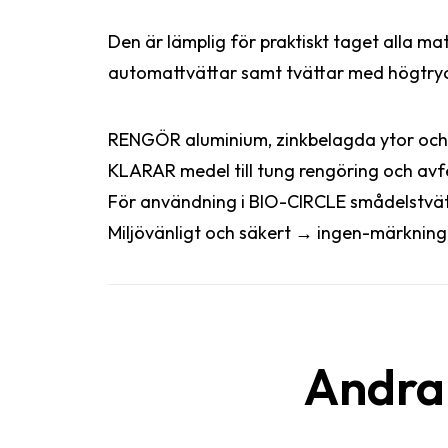
Den är lämplig för praktiskt taget alla m
automattvättar samt tvättar med högtry
RENGÖR aluminium, zinkbelagda ytor och ick
KLARAR medel till tung rengöring och avfett
För användning i BIO-CIRCLE smådelstvät
Miljövänligt och säkert → ingen-märknin
Andra 