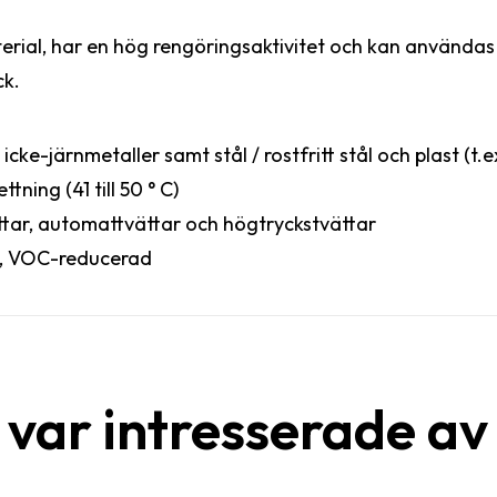
aterial, har en hög rengöringsaktivitet och kan använda
ck.
e-järnmetaller samt stål / rostfritt stål och plast (t.e
ning (41 till 50 ° C)
tar, automattvättar och högtryckstvättar
g, VOC-reducerad
var intresserade av