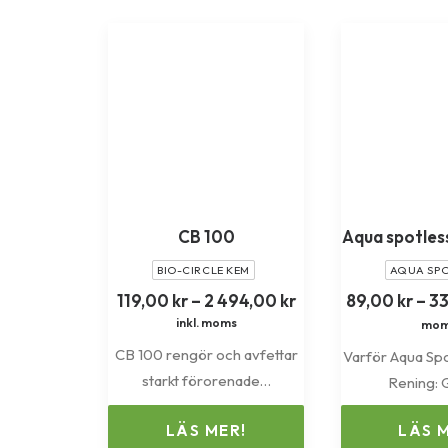
CB 100
Aqua spotless
BIO-CIRCLE KEM
AQUA SPO
Prisintervall:
119,00
kr
–
2 494,00
kr
89,00
kr
–
3
119,00 kr
inkl. moms
mom
till
CB 100 rengör och avfettar
Varför Aqua Spo
2
494,00 kr
starkt förorenade…
Rening:
LÄS MER!
LÄS 