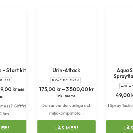
 – Start kit
Urin-Attack
Aqua S
Sprayfl
TLESS
BIO-CIRCLE KEM
AQUA 
Prisintervall:
Prisintervall:
39,00
kr
175,00
kr
–
3 500,00
kr
inkl.
89,00 kr
175,00 kr
49,00
inkl. moms
s
till
till
Den användarvänliga och
1 Sprayflaska
tless? Giftfri
339,00 kr
3
500,00 kr
miljökompatibla…
 Glöm…
MER!
LÄS MER!
LÄS