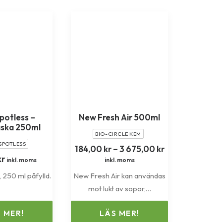
potless –
New Fresh Air 500ml
aska 250ml
BIO-CIRCLE KEM
SPOTLESS
Prisintervall:
184,00
kr
–
3 675,00
kr
184,00 kr
kr
inkl. moms
inkl. moms
till
, 250 ml påfylld.
New Fresh Air kan användas
3
675,00 kr
mot lukt av sopor,…
 MER!
LÄS MER!