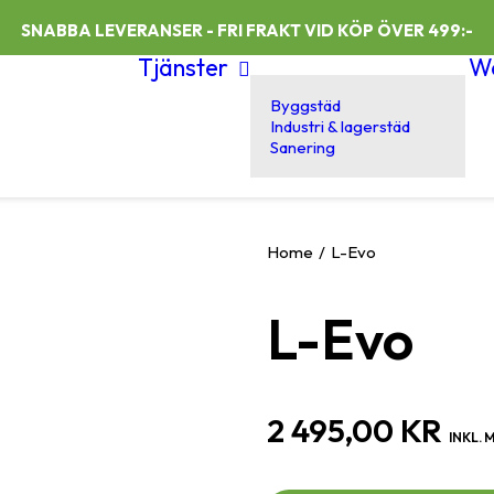
SNABBA LEVERANSER - FRI FRAKT VID KÖP ÖVER 499:-
Tjänster
W
Byggstäd
Industri & lagerstäd
Sanering
Home
L-Evo
L-Evo
2 495,00
KR
INKL.